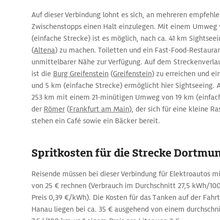
Auf dieser Verbindung lohnt es sich, an mehreren empfehl
Zwischenstopps einen Halt einzulegen. Mit einem Umweg 
(einfache Strecke) ist es möglich, nach ca. 41 km Sightsee
(
Altena
) zu machen. Toiletten und ein Fast-Food-Restauran
unmittelbarer Nähe zur Verfügung. Auf dem Streckenverla
ist die
Burg Greifenstein
(
Greifenstein
) zu erreichen und e
und 5 km (einfache Strecke) ermöglicht hier Sightseeing. 
253 km mit einem 21-minütigen Umweg von 19 km (einfache
der
Römer
(
Frankfurt am Main
), der sich für eine kleine R
stehen ein Café sowie ein Bäcker bereit.
Spritkosten für die Strecke Dortmu
Reisende müssen bei dieser Verbindung für Elektroautos m
von 25 € rechnen (Verbrauch im Durchschnitt 27,5 kWh/
Preis 0,39 €/kWh). Die Kosten für das Tanken auf der Fah
Hanau liegen bei ca. 35 € ausgehend von einem durchschni