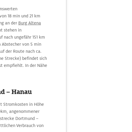
enswerten
von 18 min und 21 km
ing an der
Burg Altena
t stehen in
uf nach ungefähr 151 km
in Abstecher von 5 min
Auf der Route nach ca.
 Strecke) befindet sich
ast empfiehlt. In der Nähe
nd – Hanau
it Stromkosten in Höhe
100km, angenommener
rtstrecke Dortmund –
ttlichen Verbrauch von