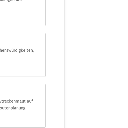
ehens­würdig­keiten,
 Streckenmaut auf
Routenplanung.