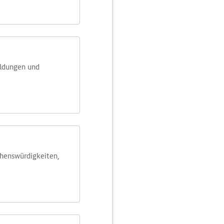
eldungen und
ehens­würdig­keiten,