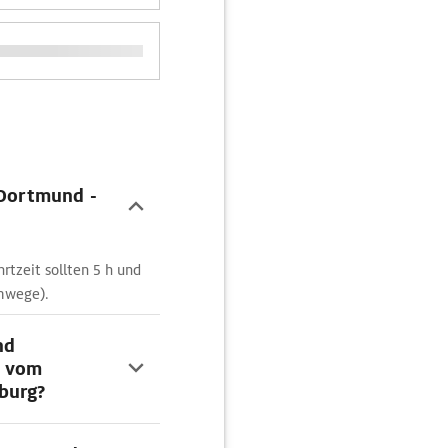
 Dortmund -
rtzeit sollten 5 h und
mwege).
nd
e vom
burg?