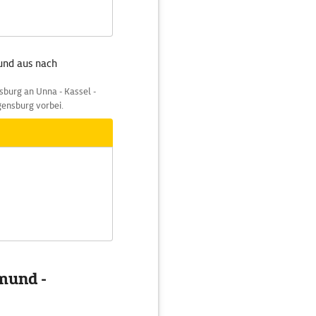
und aus nach
burg an Unna - Kassel -
gensburg vorbei.
tmund -