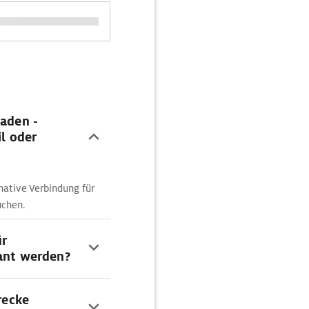
baden -
l oder
ative Verbindung für
uchen.
ür
lant werden?
recke