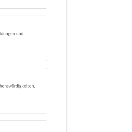
eldungen und
ehens­würdig­keiten,