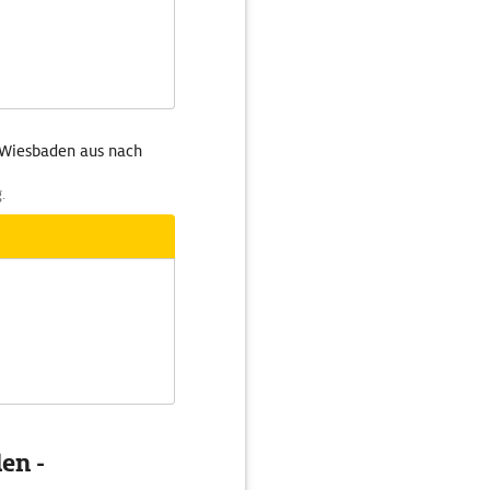
 Wiesbaden aus nach
.
en -