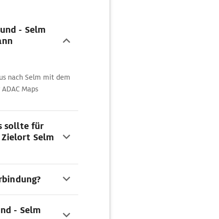
und - Selm
ann
aus nach Selm mit dem
er ADAC Maps
sollte für
Zielort Selm
erbindung?
und - Selm