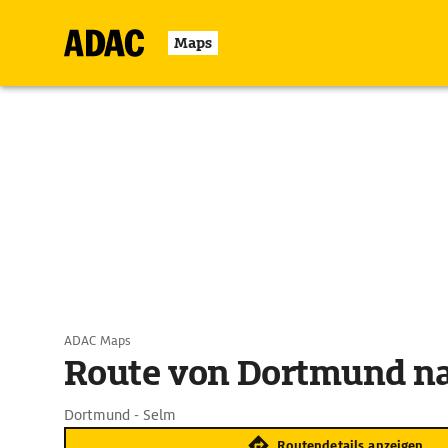
Maps
ADAC Maps
Route von Dortmund n
Dortmund - Selm
Routendetails anzeigen