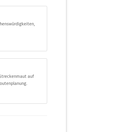
ehens­würdig­keiten,
 Streckenmaut auf
Routenplanung.