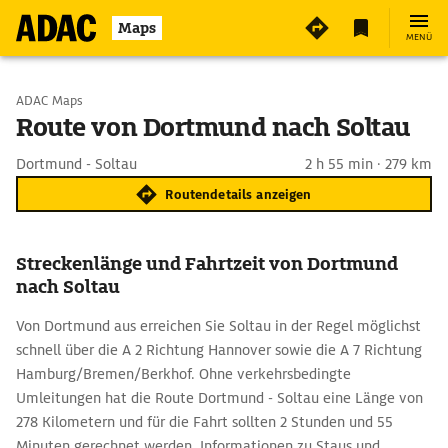
Maps
MENÜ
Start wählen
ADAC Maps
Route von Dortmund nach Soltau
Ziel eingeben
Dortmund - Soltau
2 h 55 min · 279 km
Routendetails anzeigen
Streckenlänge und Fahrtzeit von Dortmund
nach Soltau
Von Dortmund aus erreichen Sie Soltau in der Regel möglichst
schnell über die A 2 Richtung Hannover sowie die A 7 Richtung
Hamburg/Bremen/Berkhof. Ohne verkehrsbedingte
Umleitungen hat die Route Dortmund - Soltau eine Länge von
278 Kilometern und für die Fahrt sollten 2 Stunden und 55
Minuten gerechnet werden. Informationen zu Staus und