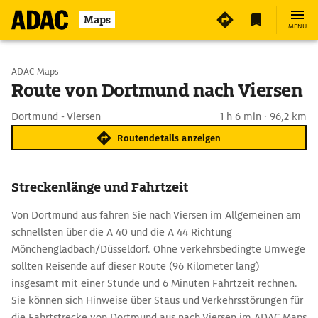
Maps
MENÜ
Start wählen
ADAC Maps
Route von Dortmund nach Viersen
Ziel eingeben
Dortmund - Viersen
1 h 6 min · 96,2 km
Routendetails anzeigen
Streckenlänge und Fahrtzeit
Von Dortmund aus fahren Sie nach Viersen im Allgemeinen am
schnellsten über die A 40 und die A 44 Richtung
Mönchengladbach/Düsseldorf. Ohne verkehrsbedingte Umwege
sollten Reisende auf dieser Route (96 Kilometer lang)
insgesamt mit einer Stunde und 6 Minuten Fahrtzeit rechnen.
Sie können sich Hinweise über Staus und Verkehrsstörungen für
die Fahrtstrecke von Dortmund aus nach Viersen im ADAC Maps