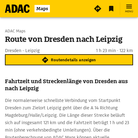
Maps
MENÜ
Start wählen
ADAC Maps
Route von Dresden nach Leipzig
Ziel eingeben
Dresden - Leipzig
1 h 23 min · 122 km
Routendetails anzeigen
Fahrtzeit und Streckenlänge von Dresden aus
nach Leipzig
Die normalerweise schnellste Verbindung vom Startpunkt
Dresden zum Zielort Leipzig geht über die A 14 Richtung
Magdeburg/Halle/Leipzig. Die Länge dieser Strecke beläuft
sich auf insgesamt 121 km und die Fahrtzeit beträgt 1 h und 23
min (ohne verkehrsbedingte Umleitungen). Über die
Routenberechnung von ADAC Maps können aktuelle