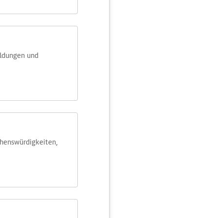
eldungen und
ehens­würdig­keiten,