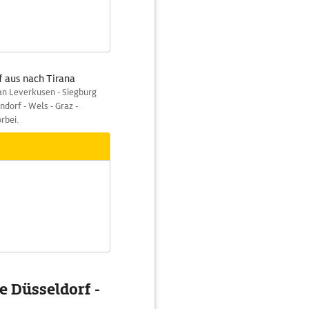
f aus nach Tirana
an Leverkusen - Siegburg
dorf - Wels - Graz -
orbei.
e Düsseldorf -