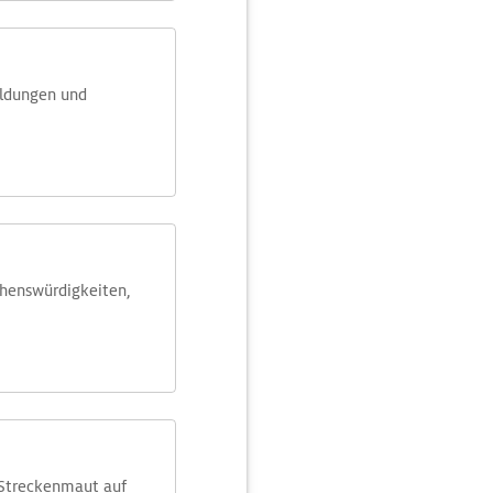
eldungen und
ehens­würdig­keiten,
 Streckenmaut auf