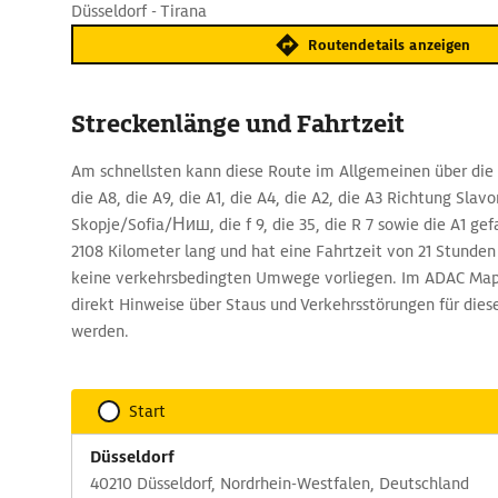
Düsseldorf - Tirana
Routendetails anzeigen
Streckenlänge und Fahrtzeit
Am schnellsten kann diese Route im Allgemeinen über die 
die A8, die A9, die A1, die A4, die A2, die A3 Richtung Slavo
Skopje/Sofia/Ниш, die f 9, die 35, die R 7 sowie die A1 gef
2108 Kilometer lang und hat eine Fahrtzeit von 21 Stunde
keine verkehrsbedingten Umwege vorliegen. Im ADAC Map
direkt Hinweise über Staus und Verkehrsstörungen für die
werden.
Start
Düsseldorf
40210 Düsseldorf, Nordrhein-Westfalen, Deutschland