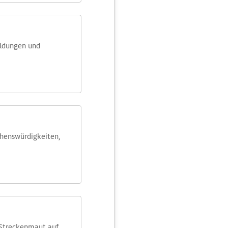
eldungen und
ehens­würdig­keiten,
 Streckenmaut auf