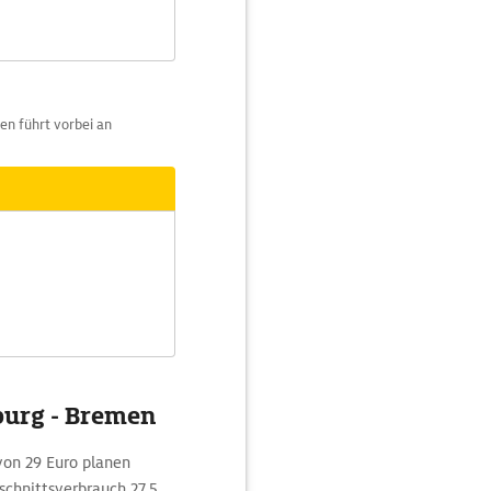
en führt vorbei an
burg - Bremen
von 29 Euro planen
chnittsverbrauch 27,5