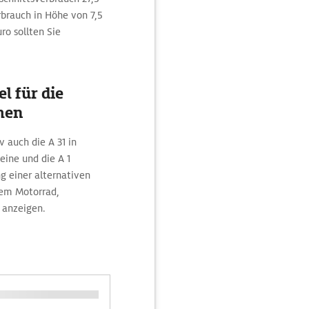
brauch in Höhe von 7,5
ro sollten Sie
l für die
men
 auch die A 31 in
ine und die A 1
 einer alternativen
dem Motorrad,
 anzeigen.