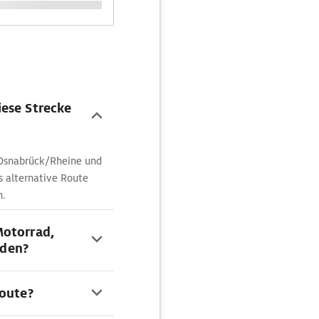
ese Strecke
 Osnabrück/Rheine und
s alternative Route
n.
Motorrad,
rden?
Route?