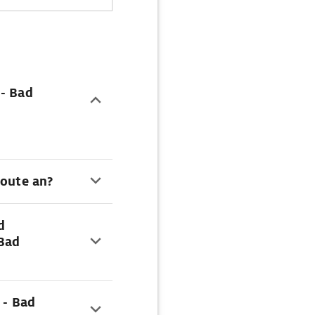
 - Bad
Route an?
d
 Bad
 - Bad