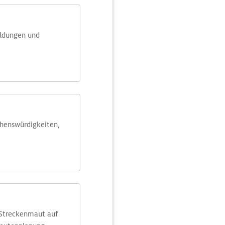
eldungen und
ehens­würdig­keiten,
 Streckenmaut auf