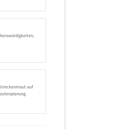
ehens­würdig­keiten,
 Streckenmaut auf
Routenplanung.