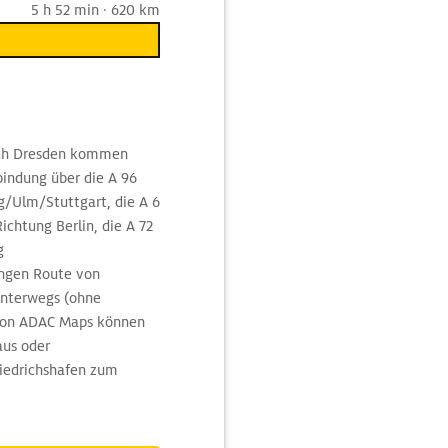
5 h 52 min · 620 km
nach Dresden kommen
indung über die A 96
/Ulm/Stuttgart, die A 6
chtung Berlin, die A 72
g
angen Route von
unterwegs (ohne
von ADAC Maps können
aus oder
riedrichshafen zum