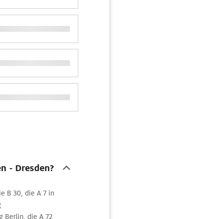
en - Dresden?
e B 30, die A 7 in
g
Berlin, die A 72