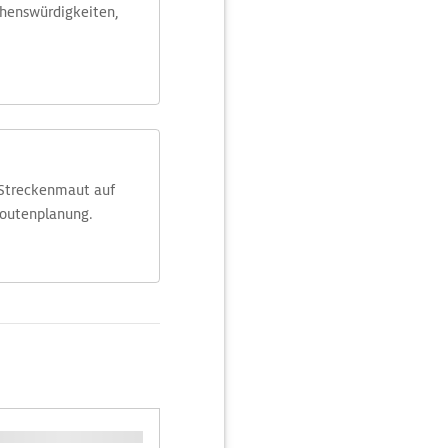
ehens­würdig­keiten,
 Streckenmaut auf
Routenplanung.