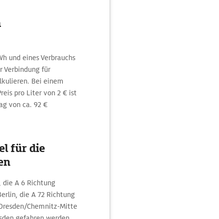
n
h und eines Verbrauchs
r Verbindung für
kulieren. Bei einem
eis pro Liter von 2 € ist
ag von ca. 92 €
l für die
en
 die A 6 Richtung
rlin, die A 72 Richtung
/Dresden/Chemnitz-Mitte
esden gefahren werden.