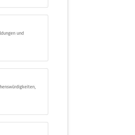
eldungen und
ehens­würdig­keiten,