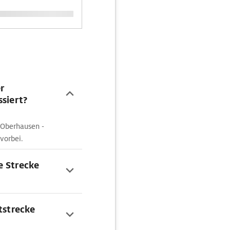
r
ssiert?
 Oberhausen -
vorbei.
e Strecke
tstrecke