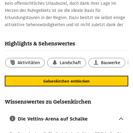
kein offensichtliches Urlaubsziel, doch dank ihrer Lage im
Herzen des Ruhrgebiets ist sie die ideale Basis für
Erkundungstouren in der Region. Dazu besitzt sie selbst einige
attraktive Sehenswürdigkeiten und ist nicht zuletzt dank der
Veltins-Arena ein Mekka für Sport- und Musikfans, die in
Scharen zu großen Veranstaltungen anreisen.
Highlights & Sehenswertes
Besuch in Gelsenkirchen: Routenplaner zu den
Highlights
Aktivitäten
Landschaft
Bauwerke
Mithilfe der Karte können Urlaubsgäste eine Route planen, die
zu den eher weit verstreuten Attraktionen der Stadt führt. Ziel
Nummer eins ist der weitläufige
Nordsternpark
am Rhein-
Gelsenkirchen entdecken
Herne-Kanal, der auf dem Gelände der Zeche Nordstern
entstand. Von dieser blieb der denkmalgeschützte
Nordsternturm erhalten. Heute vereint er Museum mit
Wissenswertes zu Gelsenkirchen
Aussichtsplattform und wird von der 18 m hohen Herkules-
Skulptur gekrönt. Weiter nördlich im Stadtteil Buer bezaubert
Die Veltins-Arena auf Schalke
das barocke Schloss Berge, eingebettet in schön gestaltete
Gartenanlagen mit Spielwiese und einem See mit Bootsverleih.