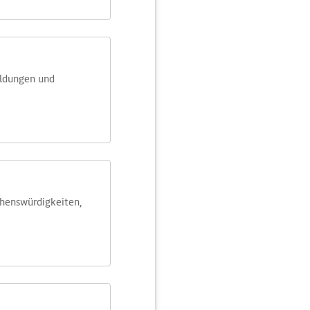
eldungen und
ehens­würdig­keiten,