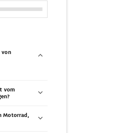
e von
rt vom
gen?
m Motorrad,