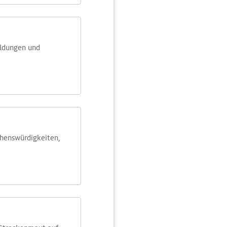
eldungen und
ehens­würdig­keiten,