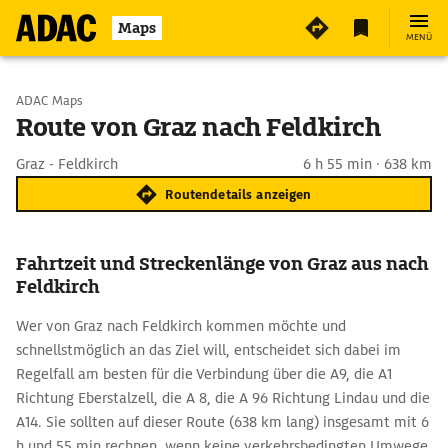
Maps
MENÜ
Start wählen
ADAC Maps
Route von Graz nach Feldkirch
Ziel eingeben
Graz - Feldkirch
6 h 55 min · 638 km
Routendetails anzeigen
Fahrtzeit und Streckenlänge von Graz aus nach
Feldkirch
Wer von Graz nach Feldkirch kommen möchte und
schnellstmöglich an das Ziel will, entscheidet sich dabei im
Regelfall am besten für die Verbindung über die A9, die A1
Richtung Eberstalzell, die A 8, die A 96 Richtung Lindau und die
A14. Sie sollten auf dieser Route (638 km lang) insgesamt mit 6
h und 55 min rechnen, wenn keine verkehrsbedingten Umwege