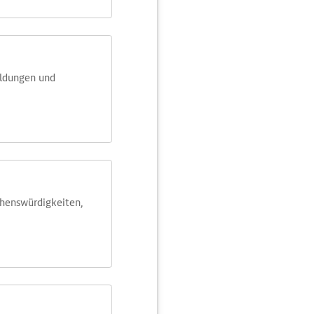
eldungen und
ehens­würdig­keiten,