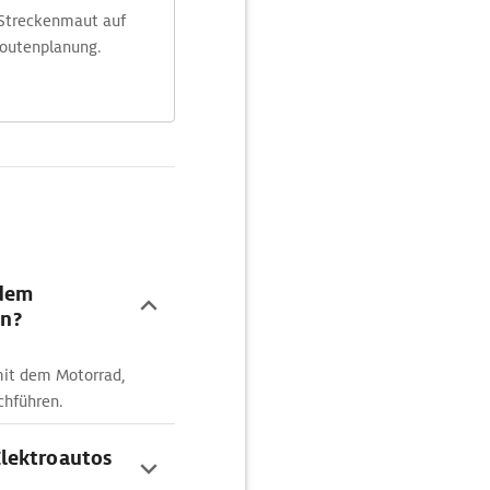
 Streckenmaut auf
Routenplanung.
 dem
n?
mit dem Motorrad,
chführen.
lektroautos