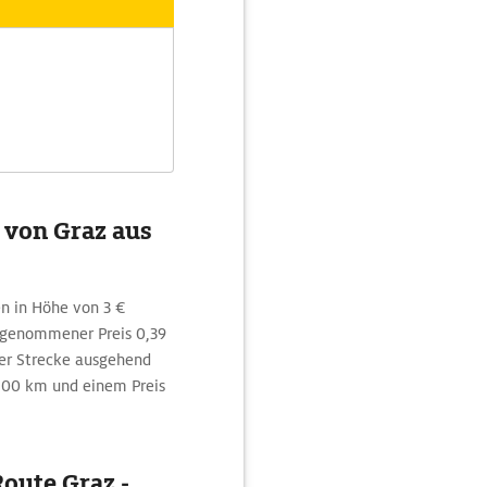
 von Graz aus
n in Höhe von 3 €
ngenommener Preis 0,39
ser Strecke ausgehend
/100 km und einem Preis
oute Graz -