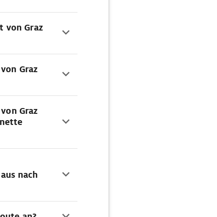
rt von Graz
 von Graz
 von Graz
gnette
 aus nach
Route an?