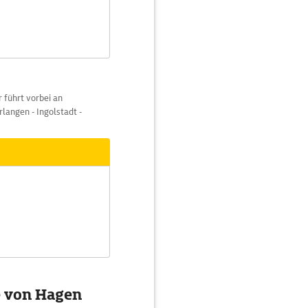
 führt vorbei an
rlangen - Ingolstadt -
e von Hagen