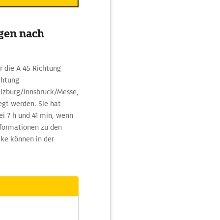
gen nach
r die A 45 Richtung
chtung
lzburg/Innsbruck/Messe,
egt werden. Sie hat
ei 7 h und 41 min, wenn
nformationen zu den
cke können in der