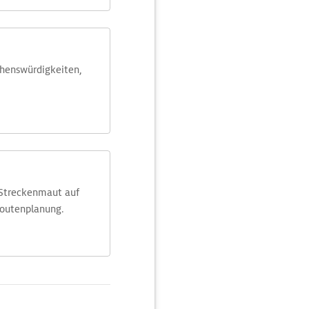
ehens­würdig­keiten,
 Streckenmaut auf
Routenplanung.