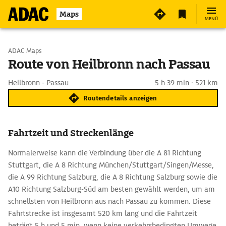
Maps
MENÜ
Start wählen
ADAC Maps
Route von Heilbronn nach Passau
Ziel eingeben
Heilbronn - Passau
5 h 39 min · 521 km
Routendetails anzeigen
Fahrtzeit und Streckenlänge
Normalerweise kann die Verbindung über die A 81 Richtung
Stuttgart, die A 8 Richtung München/Stuttgart/Singen/Messe,
die A 99 Richtung Salzburg, die A 8 Richtung Salzburg sowie die
A10 Richtung Salzburg-Süd am besten gewählt werden, um am
schnellsten von Heilbronn aus nach Passau zu kommen. Diese
Fahrtstrecke ist insgesamt 520 km lang und die Fahrtzeit
beträgt 5 h und 5 min, wenn keine verkehrsbedingten Umwege