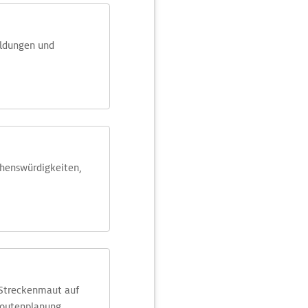
eldungen und
ehens­würdig­keiten,
 Streckenmaut auf
Routenplanung.