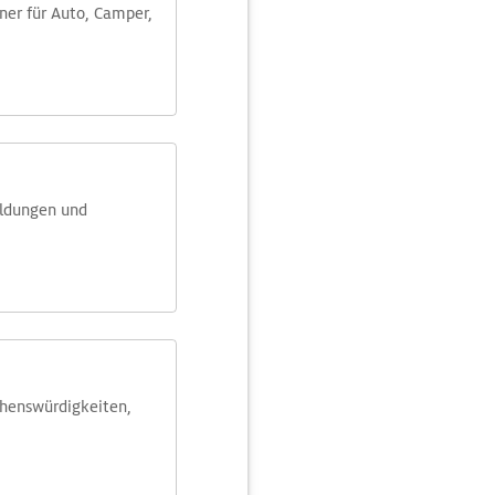
aner für Auto, Camper,
eldungen und
ehens­würdig­keiten,