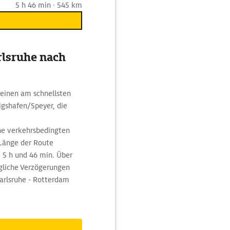
5 h 46 min · 545 km
rlsruhe nach
einen am schnellsten
igshafen/Speyer, die
e verkehrsbedingten
 Länge der Route
 5 h und 46 min. Über
gliche Verzögerungen
Karlsruhe - Rotterdam