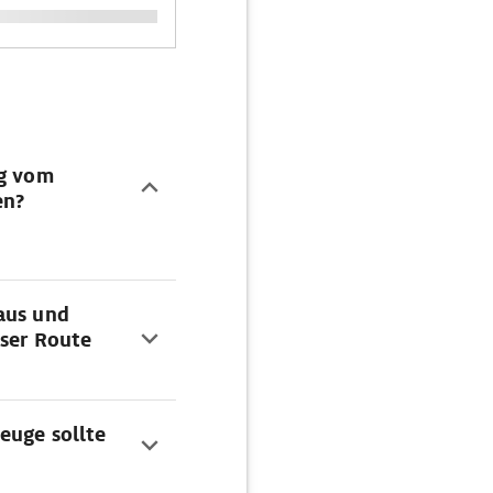
ng vom
en?
aus und
eser Route
euge sollte