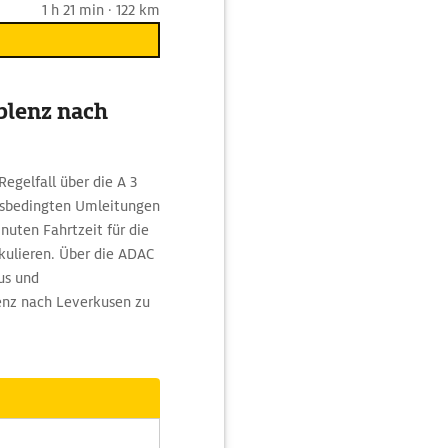
1 h 21 min · 122 km
blenz nach
egelfall über die A 3
rsbedingten Umleitungen
nuten Fahrtzeit für die
kulieren. Über die ADAC
us und
enz nach Leverkusen zu