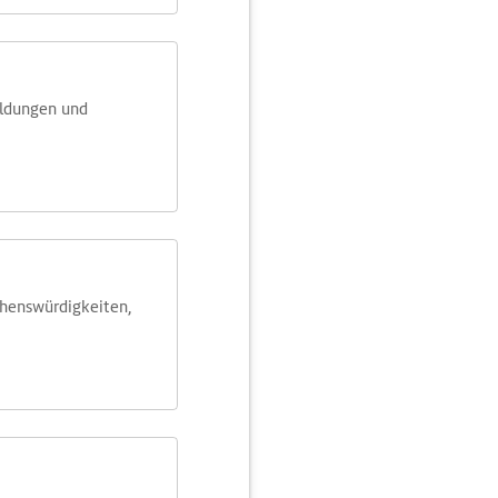
eldungen und
ehens­würdig­keiten,