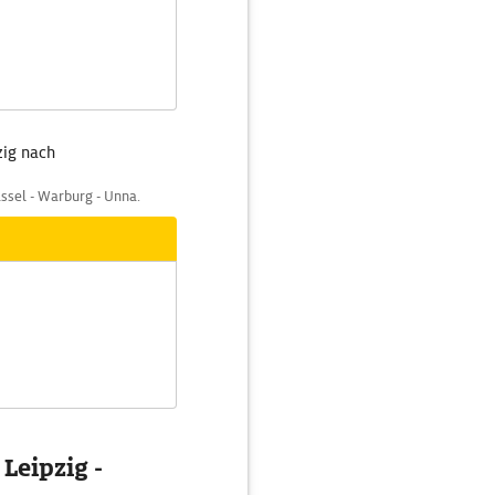
zig nach
assel - Warburg - Unna.
Leipzig -