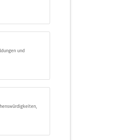
eldungen und
ehens­würdig­keiten,