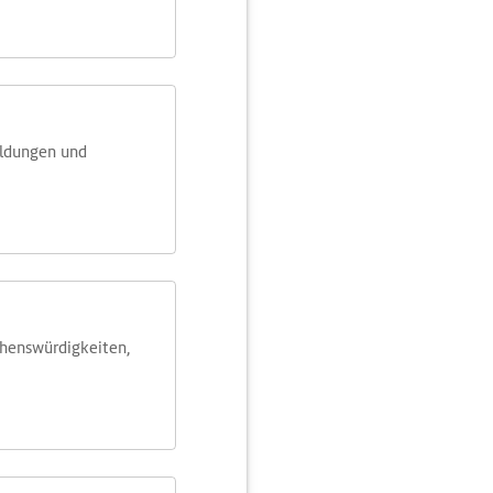
eldungen und
ehens­würdig­keiten,