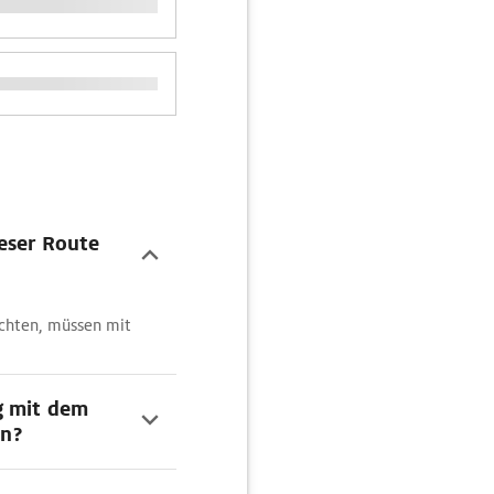
ieser Route
öchten, müssen mit
g mit dem
n?