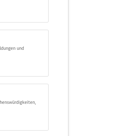
eldungen und
ehens­würdig­keiten,