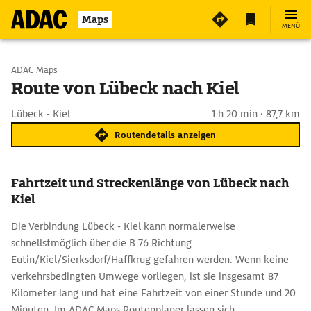
Maps
MENÜ
Start wählen
ADAC Maps
Route von Lübeck nach Kiel
Ziel eingeben
Lübeck - Kiel
1 h 20 min · 87,7 km
Routendetails anzeigen
Fahrtzeit und Streckenlänge von Lübeck nach
Kiel
Die Verbindung Lübeck - Kiel kann normalerweise
schnellstmöglich über die B 76 Richtung
Eutin/Kiel/Sierksdorf/Haffkrug gefahren werden. Wenn keine
verkehrsbedingten Umwege vorliegen, ist sie insgesamt 87
Kilometer lang und hat eine Fahrtzeit von einer Stunde und 20
Minuten. Im ADAC Maps Routenplaner lassen sich