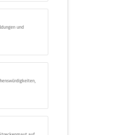
eldungen und
ehens­würdig­keiten,
 Streckenmaut auf