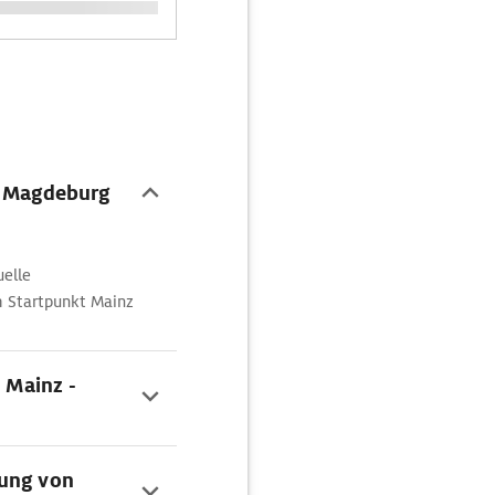
- Magdeburg
uelle
m Startpunkt Mainz
e Mainz -
dung von