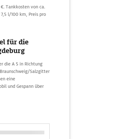
 €. Tankkosten von ca.
7,5 l/100 km, Preis pro
l für die
gdeburg
r die A 5 in Richtung
/Braunschweig/Salzgitter
nen eine
obil und Gespann über