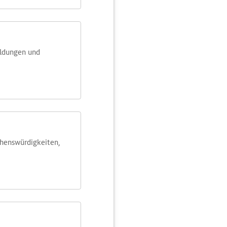
eldungen und
ehens­würdig­keiten,