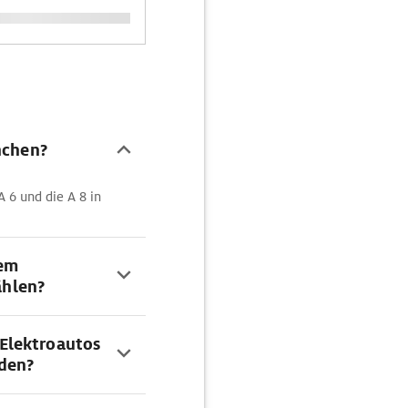
nchen?
A 6 und die A 8 in
dem
hlen?
Elektroautos
rden?