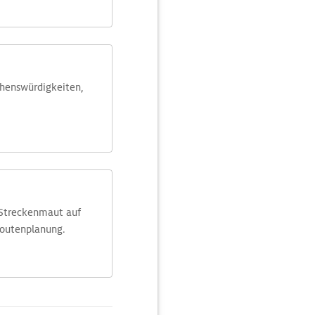
ehens­würdig­keiten,
 Streckenmaut auf
Routenplanung.