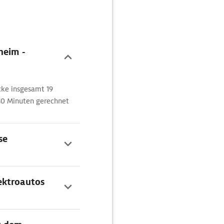
heim -
cke insgesamt 19
 30 Minuten gerechnet
se
ektroautos