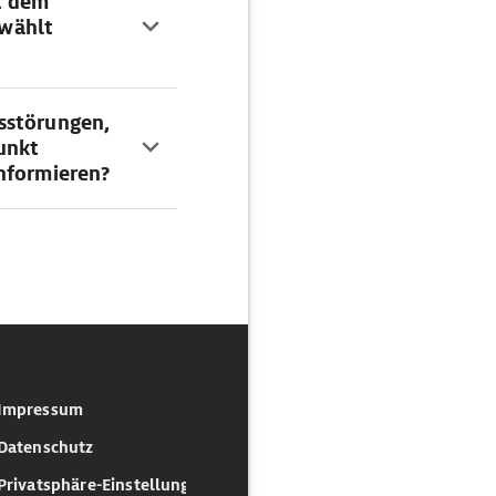
t dem
wählt
sstörungen,
unkt
nformieren?
Impressum
Datenschutz
Privatsphäre-Einstellungen