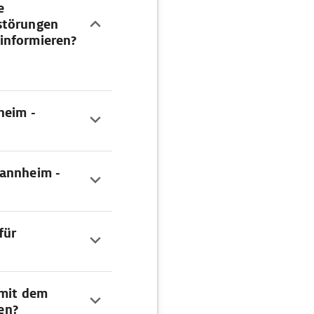
e
störungen
informieren?
heim -
Mannheim -
für
 mit dem
en?