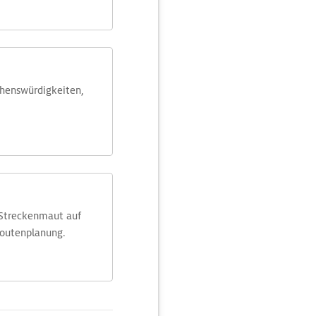
ehens­würdig­keiten,
 Streckenmaut auf
Routenplanung.