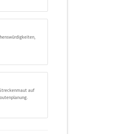
ehens­würdig­keiten,
 Streckenmaut auf
Routenplanung.