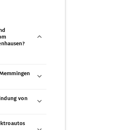
und
vom
enhausen?
g Memmingen
bindung von
ektroautos