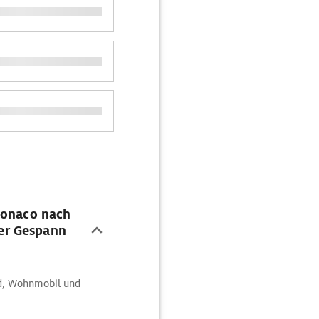
Monaco nach
er Gespann
d, Wohnmobil und