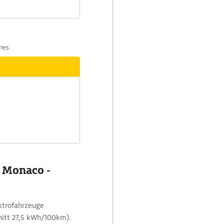
nes.
g Monaco -
ektrofahrzeuge
itt 27,5 kWh/100km).