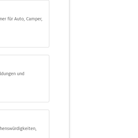
aner für Auto, Camper,
eldungen und
ehens­würdig­keiten,