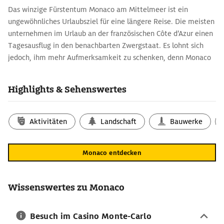
Das winzige Fürstentum Monaco am Mittelmeer ist ein
ungewöhnliches Urlaubsziel für eine längere Reise. Die meisten
unternehmen im Urlaub an der französischen Côte d’Azur einen
Tagesausflug in den benachbarten Zwergstaat. Es lohnt sich
jedoch, ihm mehr Aufmerksamkeit zu schenken, denn Monaco
bietet eine ganze Reihe interessanter Sehenswürdigkeiten und
sogar einen schönen Sandstrand. Mit Reisetipps und einem
Highlights & Sehenswertes
Stadtplan von der Touristeninformation Monaco gerüstet, lässt
sich ein erster Rundgang unternehmen. Die Kontraste zwischen
dem mondänen Monte-Carlo am Hafen und der
Aktivitäten
Landschaft
Bauwerke
mittelalterlichen Altstadt, die hoch auf einem Felsen über dem
Meer thront, könnten dabei kaum größer sein.
Monaco entdecken
Spaziergang durch Monaco: Routenplaner
Im 6. Jh. v. Chr. gründeten die Phönizier auf dem hohen Felsen
über dem Meer die Kolonie Monoikos, aus der sich später
Wissenswertes zu Monaco
Monaco entwickelte. Heute befinden sich hier die wichtigsten
Sehenswürdigkeiten des Fürstentums wie die Kathedrale, die
Besuch im Casino Monte-Carlo
Chapelle de la Misericorde aus dem 17. Jh. und natürlich der