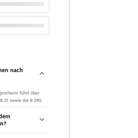
chen nach
gentheim führt über
B 25 sowie die B 290.
 dem
n?