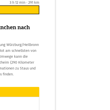
3 h 12 min · 291 km
ünchen nach
chtung Würzburg/Heilbronn
Rot am schnellsten von
 Umwege kann die
theim (290 Kilometer
rmationen zu Staus und
s finden.