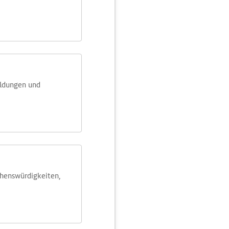
eldungen und
ehens­würdig­keiten,