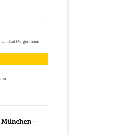
s nach Bad Mergentheim
land
g München -