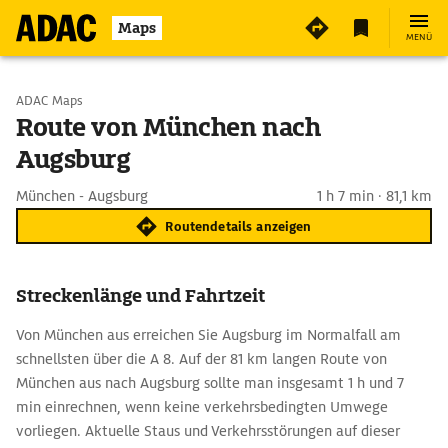
Maps
MENÜ
Start wählen
ADAC Maps
Route von München nach
Augsburg
Ziel eingeben
München - Augsburg
1 h 7 min · 81,1 km
Routendetails anzeigen
Streckenlänge und Fahrtzeit
Von München aus erreichen Sie Augsburg im Normalfall am
schnellsten über die A 8. Auf der 81 km langen Route von
München aus nach Augsburg sollte man insgesamt 1 h und 7
min einrechnen, wenn keine verkehrsbedingten Umwege
vorliegen. Aktuelle Staus und Verkehrsstörungen auf dieser