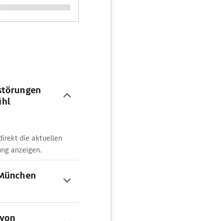
störungen
ühl
irekt die aktuellen
ung anzeigen.
 München
 von