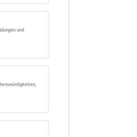
eldungen und
ehens­würdig­keiten,