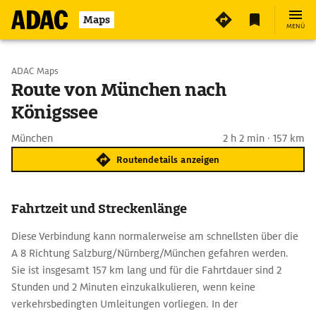
Maps
MENÜ
Start wählen
ADAC Maps
Route von München nach
Königssee
Ziel eingeben
München
2 h 2 min · 157 km
Routendetails anzeigen
Fahrtzeit und Streckenlänge
Diese Verbindung kann normalerweise am schnellsten über die
A 8 Richtung Salzburg/Nürnberg/München gefahren werden.
Sie ist insgesamt 157 km lang und für die Fahrtdauer sind 2
Stunden und 2 Minuten einzukalkulieren, wenn keine
verkehrsbedingten Umleitungen vorliegen. In der