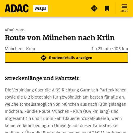
Maps
MENÜ
Start wählen
ADAC Maps
Route von München nach Krün
Ziel eingeben
München - Krün
1 h 23 min · 105 km
Routendetails anzeigen
Streckenlänge und Fahrtzeit
Die Verbindung über die A 95 Richtung Garmisch-Partenkirchen
sowie die B 2 bietet sich für gewöhnlich am besten für alle an,
welche schnellstmöglich von München aus nach Krün gelangen
möchten. Für die Route München - Krün (104 km lang) sind
insgesamt 1 h und 23 min Fahrtdauer einzukalkulieren, wenn
keine verkehrsbedingten Umwege auf dieser Fahrtstrecke
vorliegen. Über die Routenberechnung von ADAC Maps können