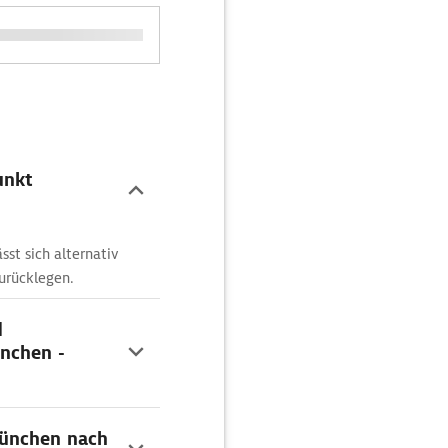
unkt
st sich alternativ
urücklegen.
d
nchen -
München nach