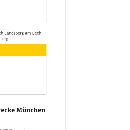
ch Landsberg am Lech
sberg.
trecke München