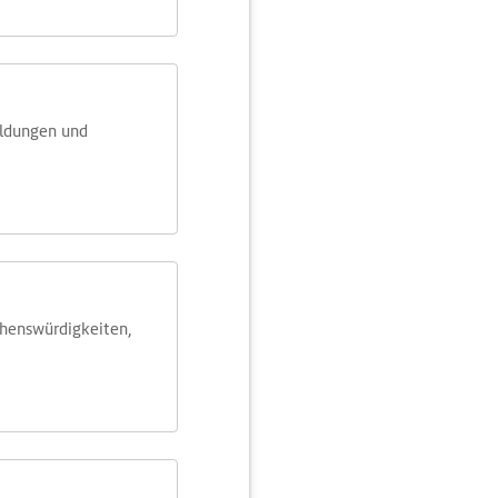
eldungen und
ehens­würdig­keiten,