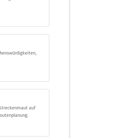
ehens­würdig­keiten,
 Streckenmaut auf
Routenplanung.