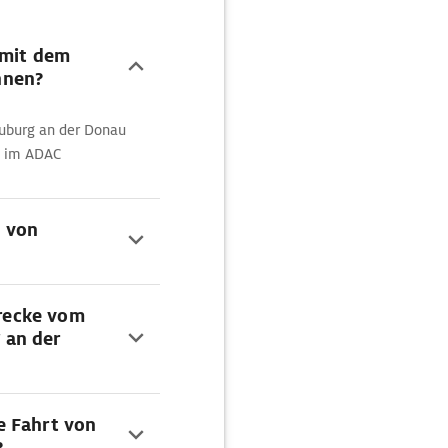
 mit dem
hnen?
euburg an der Donau
t im ADAC
n von
trecke vom
 an der
e Fahrt von
?