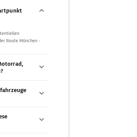
artpunkt
tentiellen
der Route München -
Motorrad,
n?
ofahrzeuge
ese