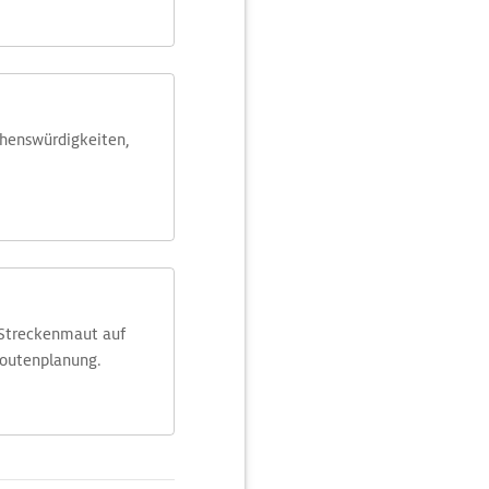
ehens­würdig­keiten,
 Streckenmaut auf
Routenplanung.