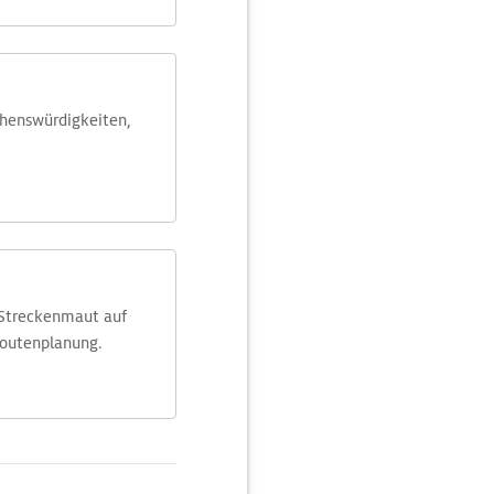
ehens­würdig­keiten,
 Streckenmaut auf
Routenplanung.