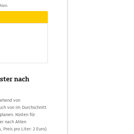
hlen.
ster nach
sgehend von
ch von im Durchschnitt
lanen. Kosten für
ter nach Ahlen
Preis pro Liter: 2 Euro).