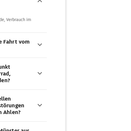
de, Verbrauch im
e Fahrt vom
unkt
rad,
den?
ellen
störungen
h Ahlen?
Münster aus