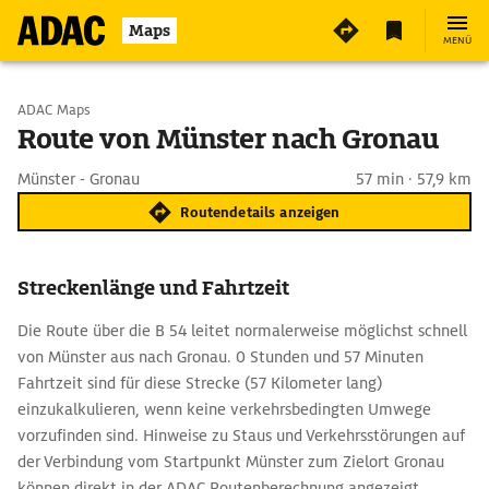
Maps
MENÜ
Start wählen
ADAC Maps
Route von Münster nach Gronau
Ziel eingeben
Münster - Gronau
57 min · 57,9 km
Routendetails anzeigen
Streckenlänge und Fahrtzeit
Die Route über die B 54 leitet normalerweise möglichst schnell
von Münster aus nach Gronau. 0 Stunden und 57 Minuten
Fahrtzeit sind für diese Strecke (57 Kilometer lang)
einzukalkulieren, wenn keine verkehrsbedingten Umwege
vorzufinden sind. Hinweise zu Staus und Verkehrsstörungen auf
der Verbindung vom Startpunkt Münster zum Zielort Gronau
können direkt in der ADAC Routenberechnung angezeigt