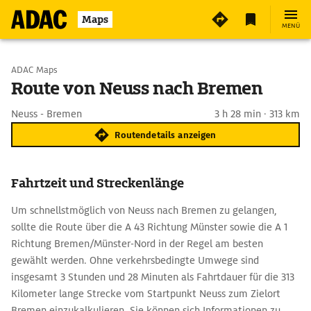
Maps
MENÜ
Start wählen
ADAC Maps
Route von Neuss nach Bremen
Ziel eingeben
Neuss - Bremen
3 h 28 min · 313 km
Routendetails anzeigen
Fahrtzeit und Streckenlänge
Um schnellstmöglich von Neuss nach Bremen zu gelangen,
sollte die Route über die A 43 Richtung Münster sowie die A 1
Richtung Bremen/Münster-Nord in der Regel am besten
gewählt werden. Ohne verkehrsbedingte Umwege sind
insgesamt 3 Stunden und 28 Minuten als Fahrtdauer für die 313
Kilometer lange Strecke vom Startpunkt Neuss zum Zielort
Bremen einzukalkulieren. Sie können sich Informationen zu