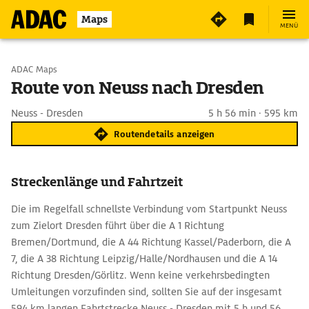
Maps
MENÜ
Start wählen
ADAC Maps
Route von Neuss nach Dresden
Ziel eingeben
Neuss - Dresden
5 h 56 min · 595 km
Routendetails anzeigen
Streckenlänge und Fahrtzeit
Die im Regelfall schnellste Verbindung vom Startpunkt Neuss
zum Zielort Dresden führt über die A 1 Richtung
Bremen/Dortmund, die A 44 Richtung Kassel/Paderborn, die A
7, die A 38 Richtung Leipzig/Halle/Nordhausen und die A 14
Richtung Dresden/Görlitz. Wenn keine verkehrsbedingten
Umleitungen vorzufinden sind, sollten Sie auf der insgesamt
594 km langen Fahrtstrecke Neuss - Dresden mit 5 h und 56