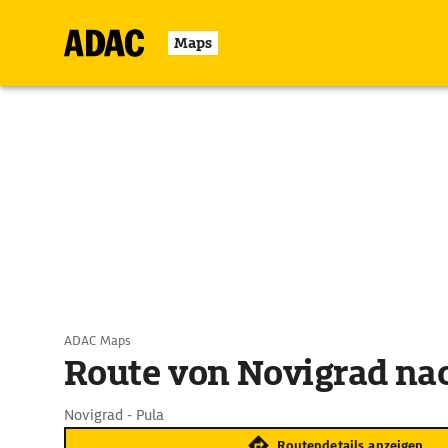
Maps
ADAC Maps
Route von Novigrad na
Novigrad - Pula
Routendetails anzeigen