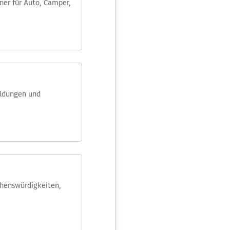
aner für Auto, Camper,
eldungen und
ehens­würdig­keiten,