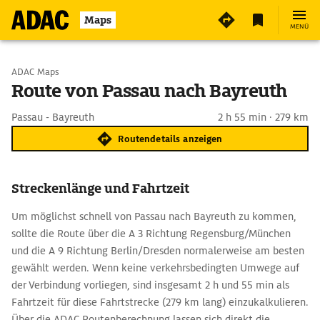
Maps
MENÜ
Start wählen
ADAC Maps
Route von Passau nach Bayreuth
Ziel eingeben
Passau - Bayreuth
2 h 55 min · 279 km
Routendetails anzeigen
Streckenlänge und Fahrtzeit
Um möglichst schnell von Passau nach Bayreuth zu kommen,
sollte die Route über die A 3 Richtung Regensburg/München
und die A 9 Richtung Berlin/Dresden normalerweise am besten
gewählt werden. Wenn keine verkehrsbedingten Umwege auf
der Verbindung vorliegen, sind insgesamt 2 h und 55 min als
Fahrtzeit für diese Fahrtstrecke (279 km lang) einzukalkulieren.
Über die ADAC Routenberechnung lassen sich direkt die