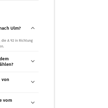
 nach Ulm?
 die A 92 in Richtung
en.
t dem
ählen?
n von
te vom