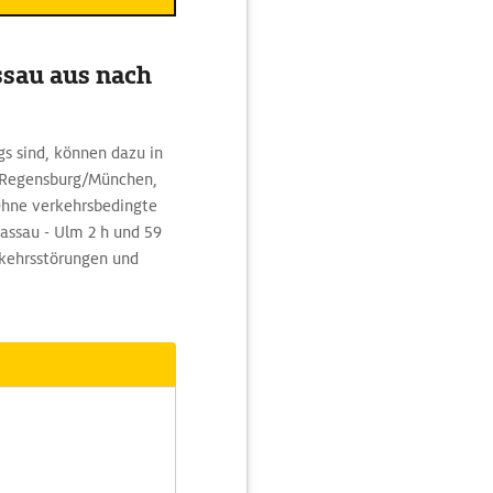
ssau aus nach
s sind, können dazu in
g Regensburg/München,
Ohne verkehrsbedingte
assau - Ulm 2 h und 59
rkehrsstörungen und