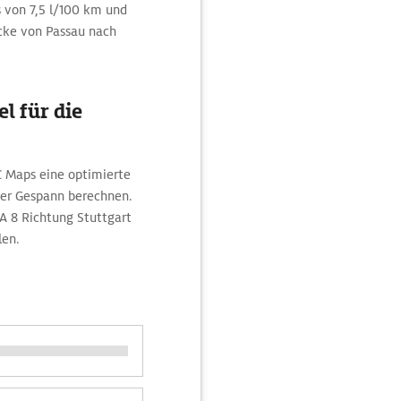
s von 7,5 l/100 km und
recke von Passau nach
l für die
C Maps eine optimierte
der Gespann berechnen.
A 8 Richtung Stuttgart
len.