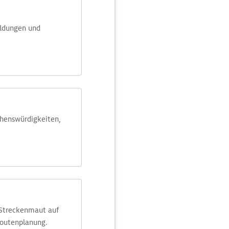
eldungen und
ehens­würdig­keiten,
 Streckenmaut auf
Routenplanung.